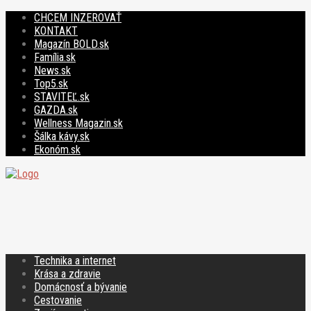
CHCEM INZEROVAŤ
KONTAKT
Magazín BOLD.sk
Família.sk
News.sk
Top5.sk
STAVITEĽ.sk
GAZDA.sk
Wellness Magazin.sk
Šálka kávy.sk
Ekonóm.sk
Technika a internet
Krása a zdravie
Domácnosť a bývanie
Cestovanie