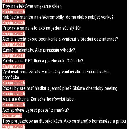
Zaujímavosti
Tipy na efektívne umývanie okien
Zaujímavosti
Nabíjacie stanice na elektromobily: doma alebo nabíjať vonku?
Zaujímavosti
Pripravte sa na leto ako na jeden súvislý žúr
Zaujímavosti
Ako si zlepšiť svoje podnikanie a vyniknúť v predaji cez internet?
Zaujímavosti
Zubné implantáty: Aké prinášajú výhody?
Zaujímavosti
Zálohovanie PET fliaš a plechoviek: O čo ide?
Zaujímavosti
Vyskúšali sme za vás – masážny vankúš ako lacná relaxačná
pomôcka
Zaujímavosti
Chceli by ste mať hladkú a jemnú pleť? Skúste chemický peeling
Zaujímavosti
Malá ale útulná. Zariaďte hosťovskú izbu.
Zaujímavosti
Ako správne vybrať posteľ z masívu?
Cestovanie
Tipy pre jazdcov na štvorkolkách. Ako sa starať o kombinézu a prilbu
Zaujímavosti