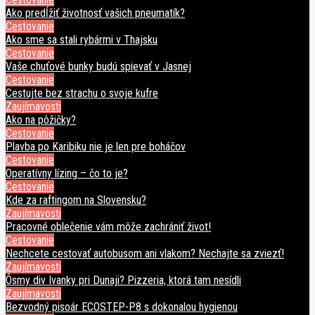
Ako predĺžiť životnosť vašich pneumatík?
Cestovanie
Ako sme sa stali rybármi v Thajsku
Cestovanie
Vaše chuťové bunky budú spievať v Jasnej
Cestovanie
Cestujte bez strachu o svoje kufre
Zaujímavosti
Ako na pôžičky?
Cestovanie
Plavba po Karibiku nie je len pre boháčov
Cestovanie
Operatívny lízing – čo to je?
Cestovanie
Kde za raftingom na Slovensku?
Zaujímavosti
Pracovné oblečenie vám môže zachrániť život!
Cestovanie
Nechcete cestovať autobusom ani vlakom? Nechajte sa zviezť!
Zaujímavosti
Ôsmy div Ivanky pri Dunaji? Pizzeria, ktorá tam nesídli
Zaujímavosti
Bezvodný pisoár ECOSTEP-P8 s dokonalou hygienou