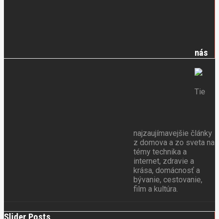
nás
Tie
najzaujímavejšie články
z domova a zo sveta na
témy technika a
internet, zdravie a
krása, domácnosť a
bývanie, cestovanie,
film a kultúra.
Slider Posts