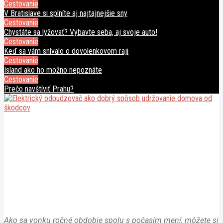
Cestovanie
V Bratislave si splníte aj najtajnejšie sny
Cestovanie
Chystáte sa lyžovať? Vybavte seba, aj svoje auto!
Cestovanie
Keď sa vám snívalo o dovolenkovom raji
Cestovanie
Island ako ho možno nepoznáte
Cestovanie
Prečo navštíviť Prahu?
Elektrický odpudzovač ako dobrý spôsob
udržovanie domova od škodcov
27. januára 2019
|
Žiadne komentáre
|
Technika a internet
Ako sa vonku ročné obdobie spolu s počasím mení, môžete si