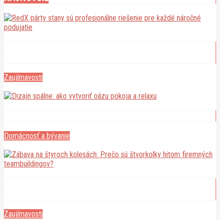
RedX párty stany sú profesionálne riešenie pre každé
náročné podujatie
Zaujímavosti
5. mája 2025
Dizajn spálne: ako vytvoriť oázu pokoja a relaxu
Domácnosť a bývanie
3. mája 2025
Zábava na štyroch kolesách: Prečo sú štvorkolky hitom
firemných teambuildingov?
Zaujímavosti