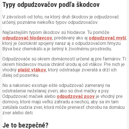
Typy odpudzovačov podľa škodcov
V závislosti od toho, na ktorý druh škodcov je odpudzovač
určený, poznáme niekoľko typov odpudzovačov.
Najčastejším typom škodcov sú hlodavce. Tu pomôže
odpudzovač hlodavcov
, predávaný ako aj
odpudzovač myší
,
ktorý je častokrát spojený naraz aj s odpudzovačom hmyzu.
Býva bez chemikálii a je šetrný k životnému prostrediu.
Odpudzovače sú okrem domácností určené aj pre farmárov. Tí
okrem hlodavcov musia chrániť úrodu aj od vtákov. Pre nich je
vhodný
plašič vtákov
, ktorý odstrašuje zvieratá a drží ich
ďalej od pozemku.
No a nakoniec existuje ešte odpudzovač zameraný na
odstrašenie neželanej zveri, ako sú divé mačky a psy.
Odpudzovač mačiek alebo
odpudzovač psov
je vhodný pre
domovy, ktoré majú veľkú záhradu a nechcú, aby sa im tam
zatúlala cudzia zver, ktorá môže preniesť chorobu na domácu
zver alebo deti.
Je to bezpečné?