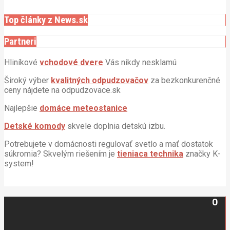
Top články z News.sk
Partneri
Hliníkové
vchodové dvere
Vás nikdy nesklamú
Široký výber
kvalitných odpudzovačov
za bezkonkurenčné
ceny nájdete na odpudzovace.sk
Najlepšie
domáce meteostanice
Detské komody
skvele doplnia detskú izbu.
Potrebujete v domácnosti regulovať svetlo a mať dostatok
súkromia? Skvelým riešením je
tieniaca technika
značky K-
system!
O