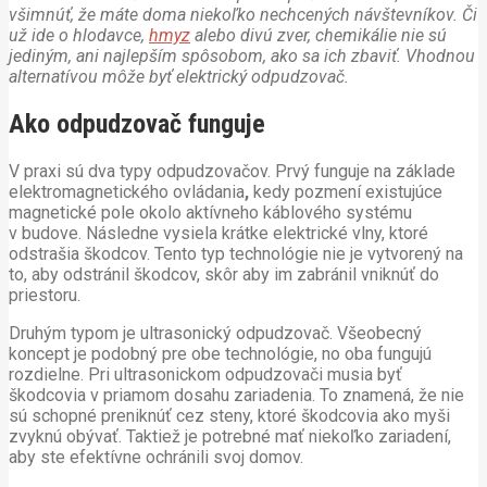
všimnúť, že máte doma niekoľko nechcených návštevníkov. Či
už ide o hlodavce,
hmyz
alebo divú zver, chemikálie nie sú
jediným, ani najlepším spôsobom, ako sa ich zbaviť. Vhodnou
alternatívou môže byť elektrický odpudzovač.
Ako odpudzovač funguje
V praxi sú dva typy odpudzovačov. Prvý funguje na základe
elektromagnetického ovládania
,
kedy pozmení existujúce
magnetické pole okolo aktívneho káblového systému
v budove. Následne vysiela krátke elektrické vlny, ktoré
odstrašia škodcov. Tento typ technológie nie je vytvorený na
to, aby odstránil škodcov, skôr aby im zabránil vniknúť do
priestoru.
Druhým typom je ultrasonický odpudzovač. Všeobecný
koncept je podobný pre obe technológie, no oba fungujú
rozdielne. Pri ultrasonickom odpudzovači musia byť
škodcovia v priamom dosahu zariadenia. To znamená, že nie
sú schopné preniknúť cez steny, ktoré škodcovia ako myši
zvyknú obývať. Taktiež je potrebné mať niekoľko zariadení,
aby ste efektívne ochránili svoj domov.