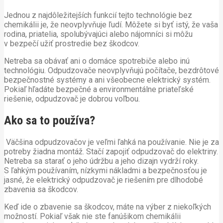
Jednou z najdôležitejších funkcií tejto technológie bez
chemikálii je, že neovplyvňuje ľudí. Môžete si byť istý, že vaša
rodina, priatelia, spolubývajúci alebo nájomníci si môžu
v bezpečí užiť prostredie bez škodcov.
Netreba sa obávať ani o domáce spotrebiče alebo inú
technológiu. Odpudzovače neovplyvňujú počítače, bezdrôtové
bezpečnostné systémy a ani všeobecne elektrický systém.
Pokiaľ hľadáte bezpečné a environmentálne priateľské
riešenie, odpudzovač je dobrou voľbou.
Ako sa to používa?
Väčšina odpudzovačov je veľmi ľahká na používanie. Nie je za
potreby žiadna montáž. Stačí zapojiť odpudzovač do elektriny.
Netreba sa starať o jeho údržbu a jeho dizajn vydrží roky.
S ľahkým používaním, nízkymi nákladmi a bezpečnosťou je
jasné, že elektrický odpudzovač je riešením pre dlhodobé
zbavenia sa škodcov.
Keď ide o zbavenie sa škodcov, máte na výber z niekoľkých
možností. Pokiaľ však nie ste fanúšikom chemikálii