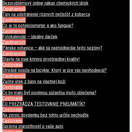
Bezproblémový online nákup chemických látok
Zaujímavosti
Tipy na odstránenie rôznych nečistôt z koberca
Zaujímavosti
Čo je to potenciometer a ako funguje?
Zaujímavosti
Fotokalendár – ideálny darček
Zaujímavosti
Pánske nohavice – aké sú najmódnejšie tejto sezóny?
Zaujímavosti
Stavte na psie krmivo prvotriednej kvality!
Cestovanie
Strešné nosiče na bicykle: Ktorý je pre vás najvhodnejší?
Zaujímavosti
Zažite útek z basy na vlastnej koži
Cestovanie
Čo by malo byť povinnou súčasťou moto oblečenia?
Cestovanie
ČO PREZRÁDZA TESTOVANIE PNEUMATÍK?
Cestovanie
Na zimnú dovolenku bez tohto určite nechoďte
Cestovanie
Správna starostlivosť o vaše auto
Cestovanie