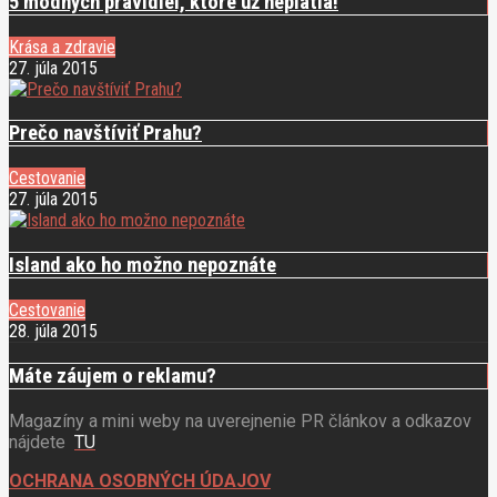
5 módnych pravidiel, ktoré už neplatia!
Krása a zdravie
27. júla 2015
Prečo navštíviť Prahu?
Cestovanie
27. júla 2015
Island ako ho možno nepoznáte
Cestovanie
28. júla 2015
Máte záujem o reklamu?
Magazíny a mini weby na uverejnenie PR článkov a odkazov
nájdete
TU
OCHRANA OSOBNÝCH ÚDAJOV