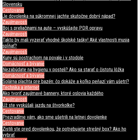
Slovensku
Cestovanie
Je dovolenka na súkromnej jachte skutočne dobrý nápad?
Zaujímavosti
Boj s preliačinami na aute – vyskúšajte PDR opravu
Zaujímavosti
Takto by mali vyzerať vhodné školské tašky! Aké vlastnosti musia
spĺňať?
Zaujímavosti
Kuny sú postrachom na povale i v stodole
Domácnosť a bývanie
Nezabúdate na hygienu v posteli? Ako sa starať o čistotu lôžka
Domácnosť a bývanie
Solárna plachta pre bazén: čo dokáže a koľko peňazí vám ušetrí?
Technika a internet
Ako tvoriť zaujímavé bannery, ktoré oslovia každého
Zaujímavosti
Už ste vyskúšali jazdu na štvorkolke?
Cestovanie
Prezradíme vám, ako sme ušetrili na letnej dovolenke
Cestovanie
Zistili ste pred dovolenkou, že potrebujete strešný box? Ako ho
vybrať