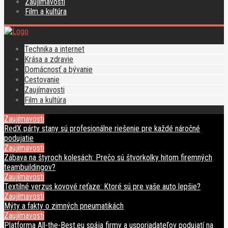
Zaujímavosti
Film a kultúra
Technika a internet
Krása a zdravie
Domácnosť a bývanie
Cestovanie
Zaujímavosti
Film a kultúra
Zaujímavosti
RedX párty stany sú profesionálne riešenie pre každé náročné
podujatie
Zaujímavosti
Zábava na štyroch kolesách: Prečo sú štvorkolky hitom firemných
teambuildingov?
Zaujímavosti
Textilné verzus kovové reťaze: Ktoré sú pre vaše auto lepšie?
Zaujímavosti
Mýty a fakty o zimných pneumatikách
Zaujímavosti
Platforma All-the-Best.eu spája firmy a usporiadateľov podujatí na