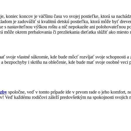
 koniec koncov je väčšinu času vo svojej postieľke, ktorá sa nachádza s
ákladom je zadovážiť si kvalitnú detskú postieľku, ktorá môže byť dr
ľke s nastaviteľnou výškou roštu a nič nepokazíte ani polohovateľnou p
orá môže okrem prebalovania či prezliekania dieťatka slúžiť ako mies
ť svoje vlastné súkromie, kde bude môcť rozvíjať svoje schopnosti a zr
steľ a bezpochyby i skriňu na oblečenie, kde bude mať svoje osobné veci
izby
spoločne, veď v tomto prípade ide v prvom rade o jeho komfort, n
v! Veď každému rodičovi záleží predovšetkým na spokojnosti svojich 