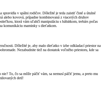
pravidla v spálni rodičov. Dôležité je teda zaistiť čisté a útulné
evená alebo kovová, prípadne kombinovaná z viacerých druhov
ostieľkou, ktorá vám uľahčí manipuláciu s bábätkom, trebárs počas
to na komunikáciu maminky s dieťatkom.
učnosti. Dôležité je, aby malo dieťatko v izbe odkladací priestor na
 pohromade. Nezabudnite tiež na dostatok voľného priestoru, kde sa
o nie? To, čo sa môže páčiť vám, sa nemusí páčiť jemu, a preto mu
milovaných detí!