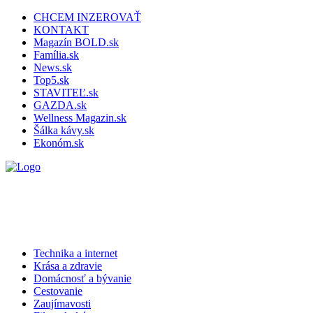
CHCEM INZEROVAŤ
KONTAKT
Magazín BOLD.sk
Família.sk
News.sk
Top5.sk
STAVITEĽ.sk
GAZDA.sk
Wellness Magazin.sk
Šálka kávy.sk
Ekonóm.sk
Technika a internet
Krása a zdravie
Domácnosť a bývanie
Cestovanie
Zaujímavosti