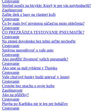
Cestovanie
Strešné nosiče na bicykle: Ktorý je pre vás najvhodnejší?
Zaujímavosti
Zažite útek z basy na vlastnej koži
Cestovanie
Čo by malo byť povinnou súčasťou moto oblečenia?
Cestovanie
ČO PREZRÁDZA TESTOVANIE PNEUMATÍK?
Cestovanie
Na zimnú dovolenku bez tohto určite nechoďte
Cestovanie
Správna starostlivosť o vaše auto
Cestovanie
Ako predĺžiť životnosť vašich pneumatík?
Cestovanie
Ako sme sa stali rybármi v Thajsku
Cestovanie
Vaše chuťové bunky budú spievať v Jasnej
Cestovanie
Cestujte bez strachu o svoje kufre
Zaujímavosti
Ako na pôžičky?
Cestovanie
Plavba po Karibiku nie je len pre boháčov
Cestovanie