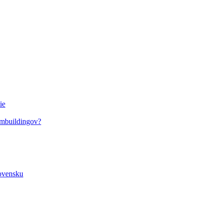
ie
ambuildingov?
lovensku