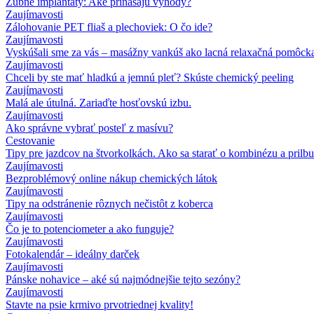
Zubné implantáty: Aké prinášajú výhody?
Zaujímavosti
Zálohovanie PET fliaš a plechoviek: O čo ide?
Zaujímavosti
Vyskúšali sme za vás – masážny vankúš ako lacná relaxačná pomôck
Zaujímavosti
Chceli by ste mať hladkú a jemnú pleť? Skúste chemický peeling
Zaujímavosti
Malá ale útulná. Zariaďte hosťovskú izbu.
Zaujímavosti
Ako správne vybrať posteľ z masívu?
Cestovanie
Tipy pre jazdcov na štvorkolkách. Ako sa starať o kombinézu a prilbu
Zaujímavosti
Bezproblémový online nákup chemických látok
Zaujímavosti
Tipy na odstránenie rôznych nečistôt z koberca
Zaujímavosti
Čo je to potenciometer a ako funguje?
Zaujímavosti
Fotokalendár – ideálny darček
Zaujímavosti
Pánske nohavice – aké sú najmódnejšie tejto sezóny?
Zaujímavosti
Stavte na psie krmivo prvotriednej kvality!