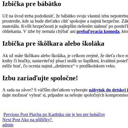
Izbička pre bábätko
Už na úvod treba podotknúť, že bábätko svoju vlastnú izbu nepotrebuje,
prostredie, kde sa bude dieťatko cítiť spokojne a najmä bezpečne. Z
materiálu. Kvôli bezpečnosti je najlepším riešením siahnuť po postie
obliekania. V izbe by nemala chýbať ani
prebaľovacia komoda
, kt
Izbička pre škôlkara alebo školáka
Ak už máte škôlkara alebo školáka, je celkom zrejmé, že dieťa chce ma
knihy či hračky, nastaviteľný písací stolík so šuplíkmi, kvalitnú po
môže hrať, čo ocenia najmä „detúrence“ v predškolskom veku.
Izbu zariaďujte spoločne!
A rada na záver? S väčším dieťatkom vyberajte
nábytok do detskej 
dajte možnosť vybrať si, prípadne sa nebojte spoločných kompromiso
Previous Post
Plavba po Karibiku nie je len pre boháčov
Next Post
Ako na pôžičky?
admin