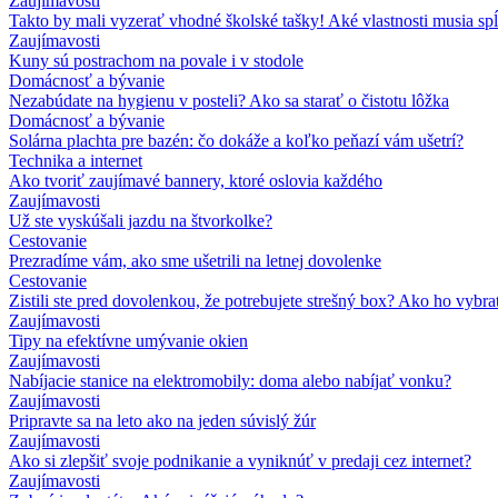
Zaujímavosti
Takto by mali vyzerať vhodné školské tašky! Aké vlastnosti musia sp
Zaujímavosti
Kuny sú postrachom na povale i v stodole
Domácnosť a bývanie
Nezabúdate na hygienu v posteli? Ako sa starať o čistotu lôžka
Domácnosť a bývanie
Solárna plachta pre bazén: čo dokáže a koľko peňazí vám ušetrí?
Technika a internet
Ako tvoriť zaujímavé bannery, ktoré oslovia každého
Zaujímavosti
Už ste vyskúšali jazdu na štvorkolke?
Cestovanie
Prezradíme vám, ako sme ušetrili na letnej dovolenke
Cestovanie
Zistili ste pred dovolenkou, že potrebujete strešný box? Ako ho vybra
Zaujímavosti
Tipy na efektívne umývanie okien
Zaujímavosti
Nabíjacie stanice na elektromobily: doma alebo nabíjať vonku?
Zaujímavosti
Pripravte sa na leto ako na jeden súvislý žúr
Zaujímavosti
Ako si zlepšiť svoje podnikanie a vyniknúť v predaji cez internet?
Zaujímavosti