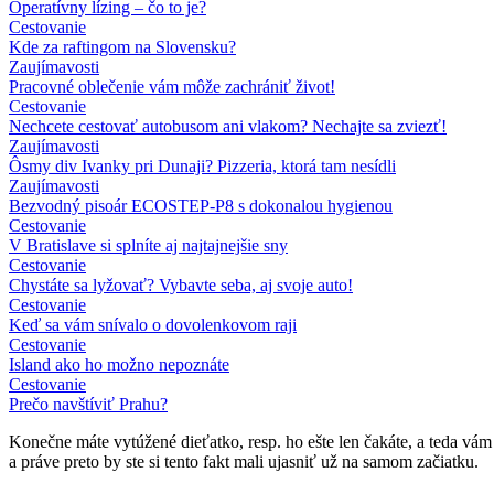
Operatívny lízing – čo to je?
Cestovanie
Kde za raftingom na Slovensku?
Zaujímavosti
Pracovné oblečenie vám môže zachrániť život!
Cestovanie
Nechcete cestovať autobusom ani vlakom? Nechajte sa zviezť!
Zaujímavosti
Ôsmy div Ivanky pri Dunaji? Pizzeria, ktorá tam nesídli
Zaujímavosti
Bezvodný pisoár ECOSTEP-P8 s dokonalou hygienou
Cestovanie
V Bratislave si splníte aj najtajnejšie sny
Cestovanie
Chystáte sa lyžovať? Vybavte seba, aj svoje auto!
Cestovanie
Keď sa vám snívalo o dovolenkovom raji
Cestovanie
Island ako ho možno nepoznáte
Cestovanie
Prečo navštíviť Prahu?
Konečne máte vytúžené dieťatko, resp. ho ešte len čakáte, a teda vám 
a práve preto by ste si tento fakt mali ujasniť už na samom začiatku.