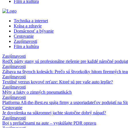
Film a kultúra
Technika a internet
Krása a zdravie
Domácnosť a bývanie
Cestovanie
Zaujímavosti
Film a kultúra
Zaujímavosti
RedX párty stany sú profesionálne riešenie pre každé náročné podujat
Zaujímavosti
Zábava na štyroch kolesách: Prečo sú štvorkolky hitom firemných te
Zaujímavosti
Textilné verzus kovové reťaze: Ktoré sú pre vaše auto lepšie?
Zaujímavosti
Mýty a fakty o zimných pneumatikách
Zaujímavosti
Platforma All-the-Best.eu spája firmy a usporiadateľov podujatí na S
Cestovanie
Je dovolenka na súkromnej jachte skutočne dobrý nápad?
Zaujímavosti
Boj s preliačinami na aute – vyskúšajte PDR opravu