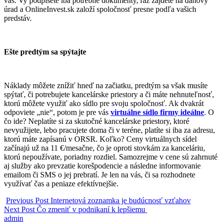
vás. Vy podpíšete iba potrebné dokumenty, raz zájdete na daňový
úrad a OnlineInvest.sk založí spoločnosť presne podľa vašich
predstáv.
Ešte predtým sa spýtajte
Náklady môžete znížiť hneď na začiatku, predtým sa však musíte
spýtať, či potrebujete kancelárske priestory a či máte nehnuteľnosť,
ktorú môžete využiť ako sídlo pre svoju spoločnosť. Ak dvakrát
odpoviete „nie“, potom je pre vás
virtuálne sídlo firmy ideálne
. O
čo ide? Neplatíte si za skutočné kancelárske priestory, ktoré
nevyužijete, lebo pracujete doma či v teréne, platíte si iba za adresu,
ktorú máte zapísanú v ORSR. Koľko? Ceny virtuálnych sídel
začínajú už na 11 €/mesačne, čo je oproti stovkám za kanceláriu,
ktorú nepoužívate, poriadny rozdiel. Samozrejme v cene sú zahrnuté
aj služby ako prevzatie korešpodencie a následne informovanie
emailom či SMS o jej prebratí. Je len na vás, či sa rozhodnete
využívať čas a peniaze efektívnejšie.
Previous Post
Internetová zoznamka je budúcnosť vzťahov
Next Post
Čo zmeniť v podnikaní k lepšiemu
admin