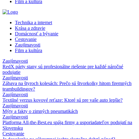
Film a kultúra
Technika a internet
Krása a zdravie
Domácnosť a bývanie
Cestovanie
Zaujímavosti
Film a kultúra
Zaujímavosti
RedX párty stany sú profesionálne riešenie pre každé náročné
podujatie
Zaujímavosti
Zábava na štyroch kolesách: Prečo sú štvorkolky hitom firemných
teambuildingov?
Zaujímavosti
Textilné verzus kovové reťaze: Ktoré sú pre vaše auto lepšie?
Zaujímavosti
Mýty a fakty o zimných pneumatikách
Zaujímavosti
Platforma All-the-Best.eu spája firmy a usporiadateľov podujatí na
Slovensku
Cestovanie