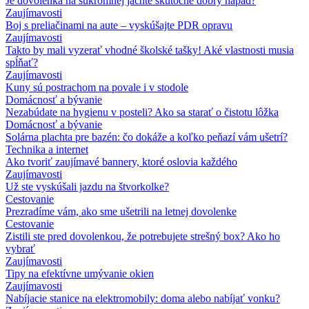
Je dovolenka na súkromnej jachte skutočne dobrý nápad?
Zaujímavosti
Boj s preliačinami na aute – vyskúšajte PDR opravu
Zaujímavosti
Takto by mali vyzerať vhodné školské tašky! Aké vlastnosti musia
spĺňať?
Zaujímavosti
Kuny sú postrachom na povale i v stodole
Domácnosť a bývanie
Nezabúdate na hygienu v posteli? Ako sa starať o čistotu lôžka
Domácnosť a bývanie
Solárna plachta pre bazén: čo dokáže a koľko peňazí vám ušetrí?
Technika a internet
Ako tvoriť zaujímavé bannery, ktoré oslovia každého
Zaujímavosti
Už ste vyskúšali jazdu na štvorkolke?
Cestovanie
Prezradíme vám, ako sme ušetrili na letnej dovolenke
Cestovanie
Zistili ste pred dovolenkou, že potrebujete strešný box? Ako ho
vybrať
Zaujímavosti
Tipy na efektívne umývanie okien
Zaujímavosti
Nabíjacie stanice na elektromobily: doma alebo nabíjať vonku?