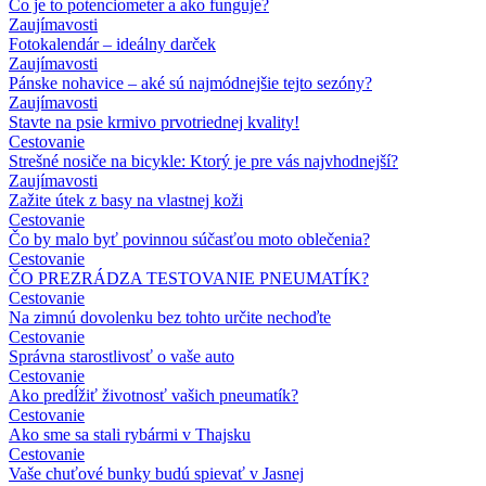
Čo je to potenciometer a ako funguje?
Zaujímavosti
Fotokalendár – ideálny darček
Zaujímavosti
Pánske nohavice – aké sú najmódnejšie tejto sezóny?
Zaujímavosti
Stavte na psie krmivo prvotriednej kvality!
Cestovanie
Strešné nosiče na bicykle: Ktorý je pre vás najvhodnejší?
Zaujímavosti
Zažite útek z basy na vlastnej koži
Cestovanie
Čo by malo byť povinnou súčasťou moto oblečenia?
Cestovanie
ČO PREZRÁDZA TESTOVANIE PNEUMATÍK?
Cestovanie
Na zimnú dovolenku bez tohto určite nechoďte
Cestovanie
Správna starostlivosť o vaše auto
Cestovanie
Ako predĺžiť životnosť vašich pneumatík?
Cestovanie
Ako sme sa stali rybármi v Thajsku
Cestovanie
Vaše chuťové bunky budú spievať v Jasnej