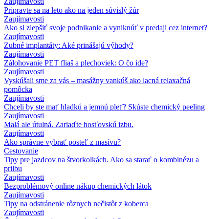
Zaujímavosti
Pripravte sa na leto ako na jeden súvislý žúr
Zaujímavosti
Ako si zlepšiť svoje podnikanie a vyniknúť v predaji cez internet?
Zaujímavosti
Zubné implantáty: Aké prinášajú výhody?
Zaujímavosti
Zálohovanie PET fliaš a plechoviek: O čo ide?
Zaujímavosti
Vyskúšali sme za vás – masážny vankúš ako lacná relaxačná
pomôcka
Zaujímavosti
Chceli by ste mať hladkú a jemnú pleť? Skúste chemický peeling
Zaujímavosti
Malá ale útulná. Zariaďte hosťovskú izbu.
Zaujímavosti
Ako správne vybrať posteľ z masívu?
Cestovanie
Tipy pre jazdcov na štvorkolkách. Ako sa starať o kombinézu a
prilbu
Zaujímavosti
Bezproblémový online nákup chemických látok
Zaujímavosti
Tipy na odstránenie rôznych nečistôt z koberca
Zaujímavosti