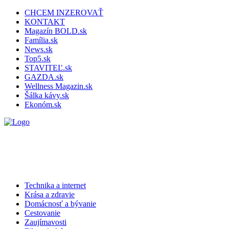
CHCEM INZEROVAŤ
KONTAKT
Magazín BOLD.sk
Família.sk
News.sk
Top5.sk
STAVITEĽ.sk
GAZDA.sk
Wellness Magazin.sk
Šálka kávy.sk
Ekonóm.sk
Technika a internet
Krása a zdravie
Domácnosť a bývanie
Cestovanie
Zaujímavosti