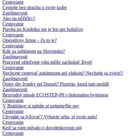
Cestovanie
Cestujte bez strachu o svoje kufre
Zaujímavosti
Ako na pôžičky?
Cestovanie
Plavba po Karibiku nie je len pre boháčov
Cestovanie
Operatívny lízing – čo to je?
Cestovanie
Kde za raftingom na Slovensku?
Zaujímavosti
Pracovné oblečenie vám môže zachrániť život!
Cestovanie
Nechcete cestovať autobusom ani vlakom? Nechajte sa zviezť!
Zaujímavosti
Ôsmy div Ivanky pri Dunaji? Pizzeria, ktorá tam nesídli
Zaujímavosti
Bezvodný pisoár ECOSTEP-P8 s dokonalou hygienou
Cestovanie
V Bratislave si splníte aj najtajnejšie sny
Cestovanie
Chystáte sa lyžovať? Vybavte seba, aj svoje auto!
Cestovanie
Keď sa vám snívalo o dovolenkovom raji
Cestovanie