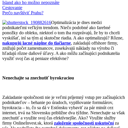
Island ako ho možno nepoznáte
Cestovanie
Prečo navštíviť Prahu?
Optimalizácia je dnes medzi
podnikateľmi veľkým trendom. Niečo podobné ako farebné
ponožky do obleku, niektorí o tom iba rozprávajú, že by to chceli
vyskúšať, iní sa tým aj skutočne riadia. A ako optimalizujú? Rôzne,
nakupujú lacné náplne do tlačiarne
, zakladajú offshore firmy,
znižujú počet zamestnancov, zosekávajú náklady na výrobu či
hľadajú rôzne daňové úľavy. A ako môžu začínajúci podnikatelia
využiť svoj čas aj peniaze efektívne?
Nenechajte sa znechutiť
byrokraciou
Zakladanie spoločnosti nie je veľmi príjemný vstup pre začínajúcich
podnikateľov – behanie po úradoch, vyplňovanie formulárov,
byrokracia – to, čo sa dá v Estónsku vybaviť za pár minút cez
internet, trvá na Slovensku približne dva týždne. Nenechajte sa však
znechutiť a využite svoj čas efektívnejšie. Ako? Využite služby
firmy OnlineInvest.sk, ktorá
založenie spoločnosti uskutoční
za