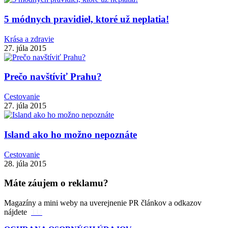
5 módnych pravidiel, ktoré už neplatia!
Krása a zdravie
27. júla 2015
Prečo navštíviť Prahu?
Cestovanie
27. júla 2015
Island ako ho možno nepoznáte
Cestovanie
28. júla 2015
Máte záujem o reklamu?
Magazíny a mini weby na uverejnenie PR článkov a odkazov
nájdete
TU