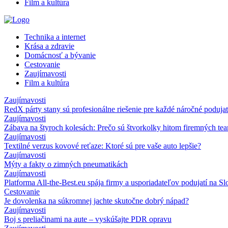
Film a kultúra
Technika a internet
Krása a zdravie
Domácnosť a bývanie
Cestovanie
Zaujímavosti
Film a kultúra
Zaujímavosti
RedX párty stany sú profesionálne riešenie pre každé náročné podujat
Zaujímavosti
Zábava na štyroch kolesách: Prečo sú štvorkolky hitom firemných te
Zaujímavosti
Textilné verzus kovové reťaze: Ktoré sú pre vaše auto lepšie?
Zaujímavosti
Mýty a fakty o zimných pneumatikách
Zaujímavosti
Platforma All-the-Best.eu spája firmy a usporiadateľov podujatí na S
Cestovanie
Je dovolenka na súkromnej jachte skutočne dobrý nápad?
Zaujímavosti
Boj s preliačinami na aute – vyskúšajte PDR opravu