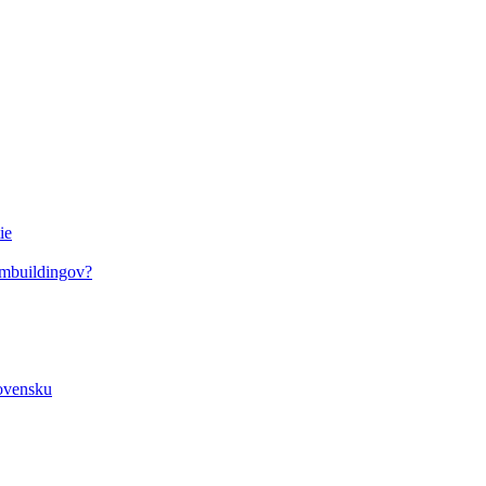
ie
ambuildingov?
lovensku