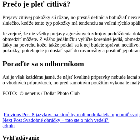
Prečo je pleť citlivá?
Prejavy citlivej pokožky sú rôzne, no presná definícia bohužiaľ neexis
slniečko, keďže tento typ pokožky má tendenciu sa veľmi rýchlo spáli
Je zrejmé, že nie všetky prejavy agresívnych zdrojov podráždenia doká
obmedziť môžete. Z vášho jedálničku vylúčte korenisté jedlá, obmedzt
látky na povrchu kože, takže pokiaľ sa k nej budete správať necitlivo
pokožky, potrebujete ju dostať späť do rovnováhy a posilniť jej obra
Poraďte sa s odborníkom
Asi je však každému jasné, že nájsť kvalitné prípravky nebude lacná 
o vhodných prípravkoch, no pred samotným použitím vykonajte malý te
FOTO: © nenetus / Dollar Photo Club
Previous Post
8 jazykov, na ktoré by mali podnikatelia upriamiť svo
Next Post
Svadobné obrúčky – toto ste o nich vedeli?
admin
Vyhľadávanie