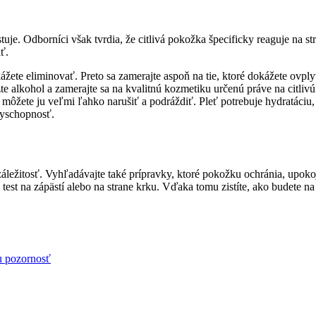
tuje. Odborníci však tvrdia, že citlivá pokožka špecificky reaguje na st
ť.
žete eliminovať. Preto sa zamerajte aspoň na tie, ktoré dokážete ovplyv
e alkohol a zamerajte sa na kvalitnú kozmetiku určenú práve na citliv
, môžete ju veľmi ľahko narušiť a podráždiť. Pleť potrebuje hydratáciu
nyschopnosť.
záležitosť. Vyhľadávajte také prípravky, ktoré pokožku ochránia, upokoj
st na zápästí alebo na strane krku. Vďaka tomu zistíte, ako budete na
ju pozornosť