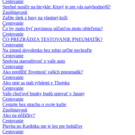
Cestovanie
Strešné nosiče na bicykle: Ktorý je pre vás najvhodnejší?
Zaujímavosti
Zažite útek z basy na vlastnej koži
Cestovanie
Čo by malo byť povinnou súčasťou moto oblečenia?
Cestovanie
ČO PREZRÁDZA TESTOVANIE PNEUMATÍK?
Cestovanie
Na zimnú dovolenku bez tohto určite nechoďte
Cestovanie
Správna starostlivosť o vaše auto
Cestovanie
Ako predĺžiť životnosť vašich pneumatík?
Cestovanie
Ako sme sa stali rybármi v Thajsku
Cestovanie
Vaše chuťové bunky budú spievať v Jasnej
Cestovanie
Cestujte bez strachu o svoje kufre
Zaujímavosti
Ako na pôžičky?
Cestovanie
Plavba po Karibiku nie je len pre boháčov
Cestovanie