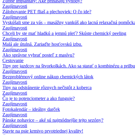
Zubné implantáty: Aké prinášajú výhody?
Zaujímavosti
Zálohovanie PET fliaš a plechoviek: O čo ide?
Zaujímavosti
Vyskúšali sme za vás – masážny vankúš ako lacná relaxačná pomôck
Zaujímavosti
Chceli by ste mať hladkú a jemnú pleť? Skúste chemický peeling
Zaujímavosti
Malá ale útulná. Zariaďte hosťovskú izbu.
Zaujímavosti
Ako správne vybrať posteľ z masívu?
Cestovanie
Tipy pre jazdcov na štvorkolkách. Ako sa starať o kombinézu a prilbu
Zaujímavosti
Bezproblémový online nákup chemických látok
Zaujímavosti
Tipy na odstránenie rôznych nečistôt z koberca
Zaujímavosti
Čo je to potenciometer a ako funguje?
Zaujímavosti
Fotokalendár – ideálny darček
Zaujímavosti
Pánske nohavice – aké sú najmódnejšie tejto sezóny?
Zaujímavosti
Stavte na psie krmivo prvotriednej kvality!