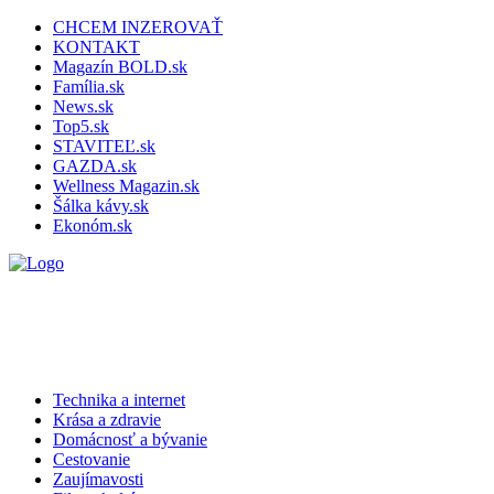
CHCEM INZEROVAŤ
KONTAKT
Magazín BOLD.sk
Família.sk
News.sk
Top5.sk
STAVITEĽ.sk
GAZDA.sk
Wellness Magazin.sk
Šálka kávy.sk
Ekonóm.sk
Technika a internet
Krása a zdravie
Domácnosť a bývanie
Cestovanie
Zaujímavosti