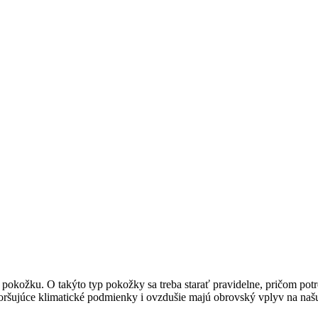
ú pokožku. O takýto typ pokožky sa treba starať pravidelne, pričom potr
horšujúce klimatické podmienky i ovzdušie majú obrovský vplyv na na