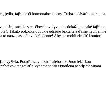
res, jedlo, fajčenie či hormonálne zmeny. Treba si dávať pozor aj na
niť. Je jasné, že stres človek ovplyvniť nedokáže, no také fajčenie
ú pleť. Takáto pokožka obvykle udržuje baktérie a ďalšie nepríjemné
, a to naozaj aspoň dva krát denne! Aby ste mohli zlepšiť komfort
a a vyživia. Poraďte sa v lekárni alebo s kožnou lekárkou
 prípravok reagovať a vyhnete sa tak i budúcim nepríjemnostiam.