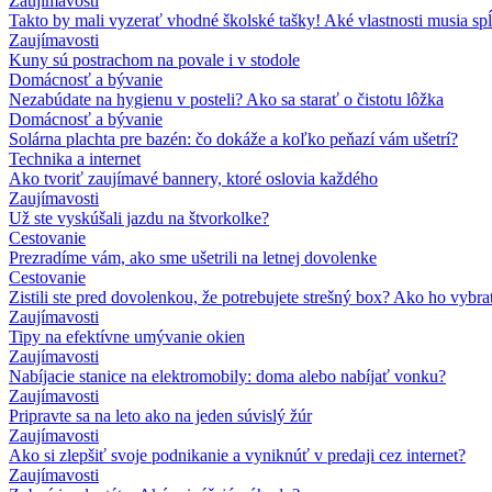
Zaujímavosti
Takto by mali vyzerať vhodné školské tašky! Aké vlastnosti musia sp
Zaujímavosti
Kuny sú postrachom na povale i v stodole
Domácnosť a bývanie
Nezabúdate na hygienu v posteli? Ako sa starať o čistotu lôžka
Domácnosť a bývanie
Solárna plachta pre bazén: čo dokáže a koľko peňazí vám ušetrí?
Technika a internet
Ako tvoriť zaujímavé bannery, ktoré oslovia každého
Zaujímavosti
Už ste vyskúšali jazdu na štvorkolke?
Cestovanie
Prezradíme vám, ako sme ušetrili na letnej dovolenke
Cestovanie
Zistili ste pred dovolenkou, že potrebujete strešný box? Ako ho vybra
Zaujímavosti
Tipy na efektívne umývanie okien
Zaujímavosti
Nabíjacie stanice na elektromobily: doma alebo nabíjať vonku?
Zaujímavosti
Pripravte sa na leto ako na jeden súvislý žúr
Zaujímavosti
Ako si zlepšiť svoje podnikanie a vyniknúť v predaji cez internet?
Zaujímavosti