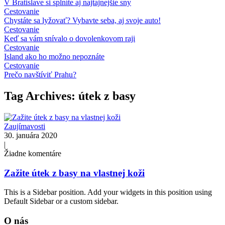
V Bratislave si splníte aj najtajnejšie sny
Cestovanie
Chystáte sa lyžovať? Vybavte seba, aj svoje auto!
Cestovanie
Keď sa vám snívalo o dovolenkovom raji
Cestovanie
Island ako ho možno nepoznáte
Cestovanie
Prečo navštíviť Prahu?
Tag Archives: útek z basy
Zaujímavosti
30. januára 2020
|
Žiadne komentáre
Zažite útek z basy na vlastnej koži
This is a Sidebar position. Add your widgets in this position using
Default Sidebar or a custom sidebar.
O nás