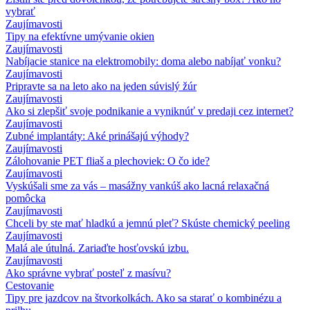
vybrať
Zaujímavosti
Tipy na efektívne umývanie okien
Zaujímavosti
Nabíjacie stanice na elektromobily: doma alebo nabíjať vonku?
Zaujímavosti
Pripravte sa na leto ako na jeden súvislý žúr
Zaujímavosti
Ako si zlepšiť svoje podnikanie a vyniknúť v predaji cez internet?
Zaujímavosti
Zubné implantáty: Aké prinášajú výhody?
Zaujímavosti
Zálohovanie PET fliaš a plechoviek: O čo ide?
Zaujímavosti
Vyskúšali sme za vás – masážny vankúš ako lacná relaxačná
pomôcka
Zaujímavosti
Chceli by ste mať hladkú a jemnú pleť? Skúste chemický peeling
Zaujímavosti
Malá ale útulná. Zariaďte hosťovskú izbu.
Zaujímavosti
Ako správne vybrať posteľ z masívu?
Cestovanie
Tipy pre jazdcov na štvorkolkách. Ako sa starať o kombinézu a