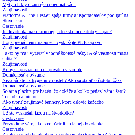
Mýty a fakty o zimných pneumatikách
Zaujímavosti
Platforma All-the-Best.eu spája firmy a usporiadateľov podujatí na
Slovensku
Cestovanie
Je dovolenka na súkromnej jachte skutočne dobrý nápad?
Zaujímavosti
Boj s preliačinami na aute – vyskúšajte PDR opravu
Zaujímavosti
Takto by mali vyzerať vhodné školské tašky! Aké vlastnosti musia
spĺňať?
Zaujímavosti
Kuny sú postrachom na povale i v stodole
Domácnosť a bývanie
Nezabúdate na hygienu v posteli? Ako sa starať o čistotu lôžka
Domácnosť a bývanie
Solárna plachta pre bazén: čo dokáže a koľko peňazí vám ušetrí?
Technika a internet
Ako tvoriť zaujímavé bannery, ktoré oslovia každého
Zaujímavosti
Už ste vyskúšali jazdu na štvorkolke?
Cestovanie
Prezradíme vám, ako sme ušetrili na letnej dovolenke
Cestovanie
Zistili ste pred dovolenkou, že potrebujete strešný box? Ako ho