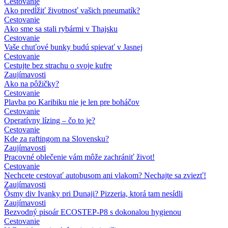
Cestovanie
Ako predĺžiť životnosť vašich pneumatík?
Cestovanie
Ako sme sa stali rybármi v Thajsku
Cestovanie
Vaše chuťové bunky budú spievať v Jasnej
Cestovanie
Cestujte bez strachu o svoje kufre
Zaujímavosti
Ako na pôžičky?
Cestovanie
Plavba po Karibiku nie je len pre boháčov
Cestovanie
Operatívny lízing – čo to je?
Cestovanie
Kde za raftingom na Slovensku?
Zaujímavosti
Pracovné oblečenie vám môže zachrániť život!
Cestovanie
Nechcete cestovať autobusom ani vlakom? Nechajte sa zviezť!
Zaujímavosti
Ôsmy div Ivanky pri Dunaji? Pizzeria, ktorá tam nesídli
Zaujímavosti
Bezvodný pisoár ECOSTEP-P8 s dokonalou hygienou
Cestovanie