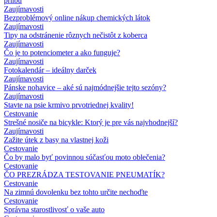
prilbu
Zaujímavosti
Bezproblémový online nákup chemických látok
Zaujímavosti
Tipy na odstránenie rôznych nečistôt z koberca
Zaujímavosti
Čo je to potenciometer a ako funguje?
Zaujímavosti
Fotokalendár – ideálny darček
Zaujímavosti
Pánske nohavice – aké sú najmódnejšie tejto sezóny?
Zaujímavosti
Stavte na psie krmivo prvotriednej kvality!
Cestovanie
Strešné nosiče na bicykle: Ktorý je pre vás najvhodnejší?
Zaujímavosti
Zažite útek z basy na vlastnej koži
Cestovanie
Čo by malo byť povinnou súčasťou moto oblečenia?
Cestovanie
ČO PREZRÁDZA TESTOVANIE PNEUMATÍK?
Cestovanie
Na zimnú dovolenku bez tohto určite nechoďte
Cestovanie
Správna starostlivosť o vaše auto