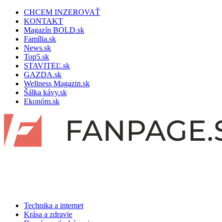
CHCEM INZEROVAŤ
KONTAKT
Magazín BOLD.sk
Família.sk
News.sk
Top5.sk
STAVITEĽ.sk
GAZDA.sk
Wellness Magazin.sk
Šálka kávy.sk
Ekonóm.sk
Technika a internet
Krása a zdravie