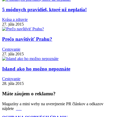
5 módnych pravidiel, ktoré už neplatia!
Krása a zdravie
27. júla 2015
Prečo navštíviť Prahu?
Cestovanie
27. júla 2015
Island ako ho možno nepoznáte
Cestovanie
28. júla 2015
Máte záujem o reklamu?
Magazíny a mini weby na uverejnenie PR článkov a odkazov
nájdete
TU