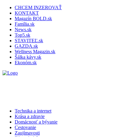
CHCEM INZEROVAŤ
KONTAKT
Magazín BOLD.sk
Família.sk
News.sk
Top5.sk
STAVITEĽ.sk
GAZDA.sk
Wellness Magazin.sk
Šálka kávy.sk
Ekonóm.sk
Technika a internet
Krása a zdravie
Domácnosť a bývanie
Cestovanie
Zaujímavosti