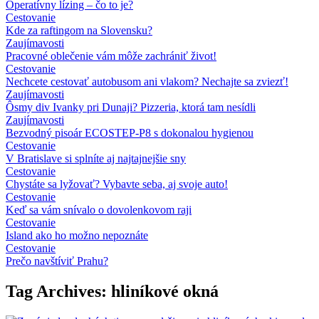
Operatívny lízing – čo to je?
Cestovanie
Kde za raftingom na Slovensku?
Zaujímavosti
Pracovné oblečenie vám môže zachrániť život!
Cestovanie
Nechcete cestovať autobusom ani vlakom? Nechajte sa zviezť!
Zaujímavosti
Ôsmy div Ivanky pri Dunaji? Pizzeria, ktorá tam nesídli
Zaujímavosti
Bezvodný pisoár ECOSTEP-P8 s dokonalou hygienou
Cestovanie
V Bratislave si splníte aj najtajnejšie sny
Cestovanie
Chystáte sa lyžovať? Vybavte seba, aj svoje auto!
Cestovanie
Keď sa vám snívalo o dovolenkovom raji
Cestovanie
Island ako ho možno nepoznáte
Cestovanie
Prečo navštíviť Prahu?
Tag Archives: hliníkové okná