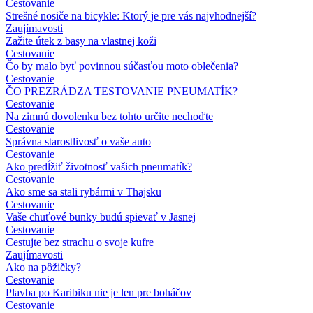
Cestovanie
Strešné nosiče na bicykle: Ktorý je pre vás najvhodnejší?
Zaujímavosti
Zažite útek z basy na vlastnej koži
Cestovanie
Čo by malo byť povinnou súčasťou moto oblečenia?
Cestovanie
ČO PREZRÁDZA TESTOVANIE PNEUMATÍK?
Cestovanie
Na zimnú dovolenku bez tohto určite nechoďte
Cestovanie
Správna starostlivosť o vaše auto
Cestovanie
Ako predĺžiť životnosť vašich pneumatík?
Cestovanie
Ako sme sa stali rybármi v Thajsku
Cestovanie
Vaše chuťové bunky budú spievať v Jasnej
Cestovanie
Cestujte bez strachu o svoje kufre
Zaujímavosti
Ako na pôžičky?
Cestovanie
Plavba po Karibiku nie je len pre boháčov
Cestovanie