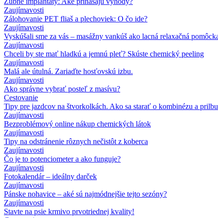
Zubné implantáty: Aké prinášajú výhody?
Zaujímavosti
Zálohovanie PET fliaš a plechoviek: O čo ide?
Zaujímavosti
Vyskúšali sme za vás – masážny vankúš ako lacná relaxačná pomôck
Zaujímavosti
Chceli by ste mať hladkú a jemnú pleť? Skúste chemický peeling
Zaujímavosti
Malá ale útulná. Zariaďte hosťovskú izbu.
Zaujímavosti
Ako správne vybrať posteľ z masívu?
Cestovanie
Tipy pre jazdcov na štvorkolkách. Ako sa starať o kombinézu a prilbu
Zaujímavosti
Bezproblémový online nákup chemických látok
Zaujímavosti
Tipy na odstránenie rôznych nečistôt z koberca
Zaujímavosti
Čo je to potenciometer a ako funguje?
Zaujímavosti
Fotokalendár – ideálny darček
Zaujímavosti
Pánske nohavice – aké sú najmódnejšie tejto sezóny?
Zaujímavosti
Stavte na psie krmivo prvotriednej kvality!