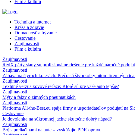
Film a kultúra
Technika a internet
Krása a zdravie
Domácnosť a bývanie
Cestovanie
Zaujímavosti
Film a kultúra
Zaujímavosti
RedX párty stany sú profesionálne riešenie pre každé náročné podujat
Zaujímavosti
Zábava na štyroch kolesách: Prečo sú štvorkolky hitom firemných te
Zaujímavosti
Textilné verzus kovové reťaze: Ktoré sú pre vaše auto lepšie?
Zaujímavosti
Mýty a fakty o zimných pneumatikách
Zaujímavosti
Platforma All-the-Best.eu spája firmy a usporiadateľov podujatí na S
Cestovanie
Je dovolenka na súkromnej jachte skutočne dobrý nápad?
Zaujímavosti
Boj s preliačinami na aute – vyskúšajte PDR opravu