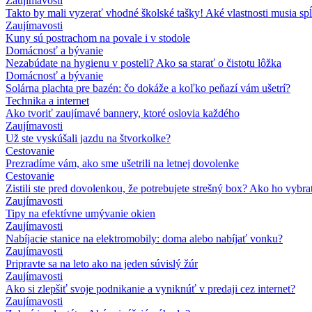
Zaujímavosti
Takto by mali vyzerať vhodné školské tašky! Aké vlastnosti musia sp
Zaujímavosti
Kuny sú postrachom na povale i v stodole
Domácnosť a bývanie
Nezabúdate na hygienu v posteli? Ako sa starať o čistotu lôžka
Domácnosť a bývanie
Solárna plachta pre bazén: čo dokáže a koľko peňazí vám ušetrí?
Technika a internet
Ako tvoriť zaujímavé bannery, ktoré oslovia každého
Zaujímavosti
Už ste vyskúšali jazdu na štvorkolke?
Cestovanie
Prezradíme vám, ako sme ušetrili na letnej dovolenke
Cestovanie
Zistili ste pred dovolenkou, že potrebujete strešný box? Ako ho vybra
Zaujímavosti
Tipy na efektívne umývanie okien
Zaujímavosti
Nabíjacie stanice na elektromobily: doma alebo nabíjať vonku?
Zaujímavosti
Pripravte sa na leto ako na jeden súvislý žúr
Zaujímavosti
Ako si zlepšiť svoje podnikanie a vyniknúť v predaji cez internet?
Zaujímavosti