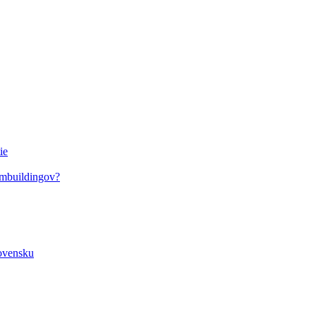
ie
ambuildingov?
lovensku