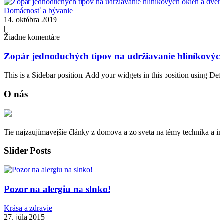
Domácnosť a bývanie
14. októbra 2019
|
Žiadne komentáre
Zopár jednoduchých tipov na udržiavanie hliníkovýc
This is a Sidebar position. Add your widgets in this position using De
O nás
Tie najzaujímavejšie články z domova a zo sveta na témy technika a in
Slider Posts
Pozor na alergiu na slnko!
Krása a zdravie
27. júla 2015