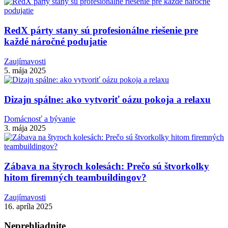
RedX párty stany sú profesionálne riešenie pre
každé náročné podujatie
Zaujímavosti
5. mája 2025
Dizajn spálne: ako vytvoriť oázu pokoja a relaxu
Domácnosť a bývanie
3. mája 2025
Zábava na štyroch kolesách: Prečo sú štvorkolky
hitom firemných teambuildingov?
Zaujímavosti
16. apríla 2025
Neprehliadnite