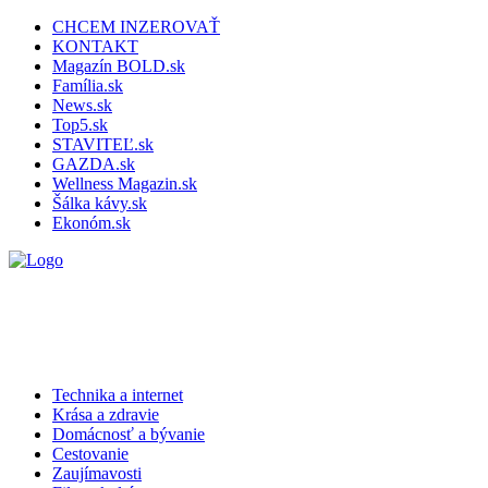
CHCEM INZEROVAŤ
KONTAKT
Magazín BOLD.sk
Família.sk
News.sk
Top5.sk
STAVITEĽ.sk
GAZDA.sk
Wellness Magazin.sk
Šálka kávy.sk
Ekonóm.sk
Technika a internet
Krása a zdravie
Domácnosť a bývanie
Cestovanie
Zaujímavosti