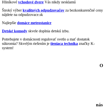
Hliníkové
vchodové dvere
Vás nikdy nesklamú
Široký výber
kvalitných odpudzovačov
za bezkonkurenčné ceny
nájdete na odpudzovace.sk
Najlepšie
domáce meteostanice
Detské komody
skvele doplnia detskú izbu.
Potrebujete v domácnosti regulovať svetlo a mať dostatok
súkromia? Skvelým riešením je
tieniaca technika
značky K-
system!
O
nás