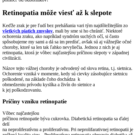
Retinopatia môže viesť až k slepote
Keďže zrak je pre ľudí bez preháňania vari tým najdôležitejším zo
všetkých piatich zmyslov
, mali by sme si ho chrániť. Niektoré
ochorenia zraku, ako napríklad syndróm suchých očí, si často
spôsobujeme my sami a dá sa im predísť, avšak sú aj vážnejšie očné
choroby, ktoré sa len tak ľahko nevyliečia. Jednou z nich je aj
retinopatia, ktorá je vôbec najčastejšou príčinou slepoty v západnej
civilizácii.
Názov tejto vážnej choroby je odvodený od slova retina, t.j. sietnica.
Ochorenie vzniká v momente, kedy sú cievky zásobujúce sietnicu
poškodené, na základe čoho dochádza k
obmedzeniu prívodu kyslíka a živín do sietnice a
k jej poškodzovaniu.
Príčiny vzniku retinopatie
Vôbec najčastejšou
príčinou retinopatie býva cukrovka. Diabetická retinopatia sa ďalej
delí
na neproliferatívnu a proliferatívnu. Pri neprolifarativnej retinopatii je
znížená kvalita ciev. Proliferatívna retinopatia ohrozuje diabetika až