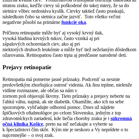
stratou zraku, keďže cievy sú poškodené do takej miery, že sa do
sietnice vôbec nedostáva kyslík. Cievky taktiež často praskajú,
následkom čoho sa sietnica začne jazviť. Toto všetko veľmi
negatívne pôsobí na primárne
funkcie oka
.
Príčinou retinopatie môže byť aj vysoký krvný tlak,
vysoká hladina krvných tukov, často vzniká aj pri
zápalových ochoreniach ciev, ako aj pri
niektorých druhoch leukémie a môže byť tiež neželaným dôsledkom
ožarovania. Retinopatiou často trpia aj predčasne narodené deti.
Prejavy retinopatie
Retinopatia má pomerne jasné príznaky. Podceniť sa nesmie
predovšetkým zhoršujúca ostrosť videnia. Ak ňou trpíme, nielenže
vidíme rozmazane, ale občas sa nám v
zornom poli objavujú škvrny. Tieto príznaky a prejavy neberte na
ľahkú váhu, najmä, ak ste diabetik. Okamžite, ako ich na sebe
spozorujete, vyhľadajte odbornú pomoc. Dnes už nájdete
špičkových oftalmológov po celom Slovensku, jedným z top
zdravotníckych zariadení, kde liečia choroby zraku je i
súkromná
očná klinika Košice
, preto na nič nečakajte a vyberte sa
k špecialistovi čím skôr. Kým nie je neskoro a Vy neprídete o to
najcennejšie – o svoj zrak.