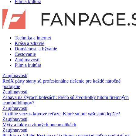
Film a kultúra
Technika a internet
Krása a zdravie
Domácnosť a bývanie
Cestovanie
Zaujímavosti
Film a kultúra
Zaujímavosti
RedX párty stany sú profesionálne riešenie pre každé náročné
podujatie
Zaujímavosti
Zábava na štyroch kolesách: Prečo sú štvorkolky hitom firemných
teambuildingov?
Zaujímavosti
Textilné verzus kovové reťaze: Ktoré sú pre vaše auto lepšie?
Zaujímavosti
Mýty a fakty o zimných pneumatikách
Zaujímavosti
Platforma All-the-Best.eu spája firmy a usporiadateľov podujatí na