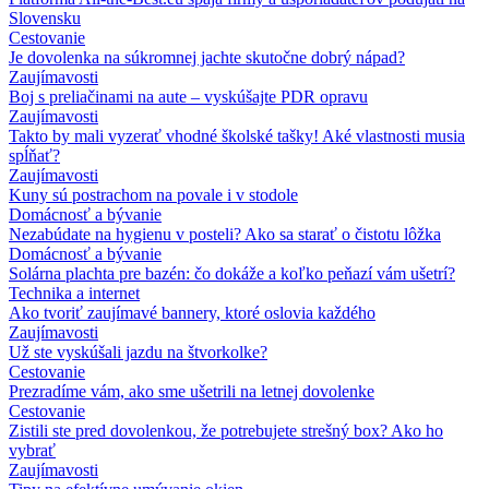
Slovensku
Cestovanie
Je dovolenka na súkromnej jachte skutočne dobrý nápad?
Zaujímavosti
Boj s preliačinami na aute – vyskúšajte PDR opravu
Zaujímavosti
Takto by mali vyzerať vhodné školské tašky! Aké vlastnosti musia
spĺňať?
Zaujímavosti
Kuny sú postrachom na povale i v stodole
Domácnosť a bývanie
Nezabúdate na hygienu v posteli? Ako sa starať o čistotu lôžka
Domácnosť a bývanie
Solárna plachta pre bazén: čo dokáže a koľko peňazí vám ušetrí?
Technika a internet
Ako tvoriť zaujímavé bannery, ktoré oslovia každého
Zaujímavosti
Už ste vyskúšali jazdu na štvorkolke?
Cestovanie
Prezradíme vám, ako sme ušetrili na letnej dovolenke
Cestovanie
Zistili ste pred dovolenkou, že potrebujete strešný box? Ako ho
vybrať
Zaujímavosti