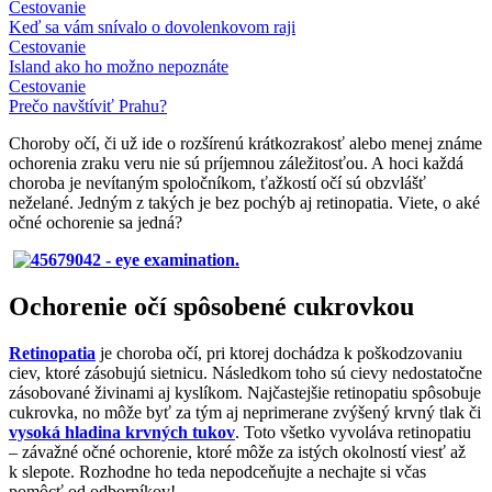
Cestovanie
Keď sa vám snívalo o dovolenkovom raji
Cestovanie
Island ako ho možno nepoznáte
Cestovanie
Prečo navštíviť Prahu?
Choroby očí, či už ide o rozšírenú krátkozrakosť alebo menej známe
ochorenia zraku veru nie sú príjemnou záležitosťou. A hoci každá
choroba je nevítaným spoločníkom, ťažkostí očí sú obzvlášť
neželané. Jedným z takých je bez pochýb aj retinopatia. Viete, o aké
očné ochorenie sa jedná?
Ochorenie očí spôsobené cukrovkou
Retinopatia
je choroba očí, pri ktorej dochádza k poškodzovaniu
ciev, ktoré zásobujú sietnicu. Následkom toho sú cievy nedostatočne
zásobované živinami aj kyslíkom. Najčastejšie retinopatiu spôsobuje
cukrovka, no môže byť za tým aj neprimerane zvýšený krvný tlak či
vysoká hladina krvných tukov
. Toto všetko vyvoláva retinopatiu
– závažné očné ochorenie, ktoré môže za istých okolností viesť až
k slepote. Rozhodne ho teda nepodceňujte a nechajte si včas
pomôcť od odborníkov!