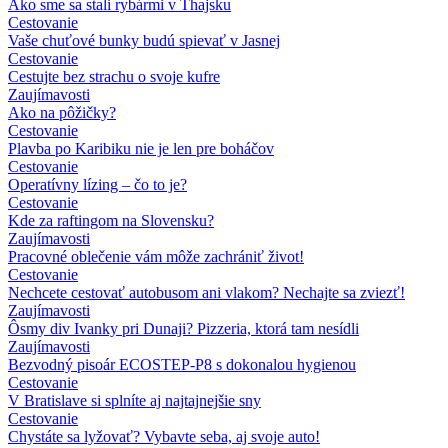
Ako sme sa stali rybármi v Thajsku
Cestovanie
Vaše chuťové bunky budú spievať v Jasnej
Cestovanie
Cestujte bez strachu o svoje kufre
Zaujímavosti
Ako na pôžičky?
Cestovanie
Plavba po Karibiku nie je len pre boháčov
Cestovanie
Operatívny lízing – čo to je?
Cestovanie
Kde za raftingom na Slovensku?
Zaujímavosti
Pracovné oblečenie vám môže zachrániť život!
Cestovanie
Nechcete cestovať autobusom ani vlakom? Nechajte sa zviezť!
Zaujímavosti
Ôsmy div Ivanky pri Dunaji? Pizzeria, ktorá tam nesídli
Zaujímavosti
Bezvodný pisoár ECOSTEP-P8 s dokonalou hygienou
Cestovanie
V Bratislave si splníte aj najtajnejšie sny
Cestovanie
Chystáte sa lyžovať? Vybavte seba, aj svoje auto!