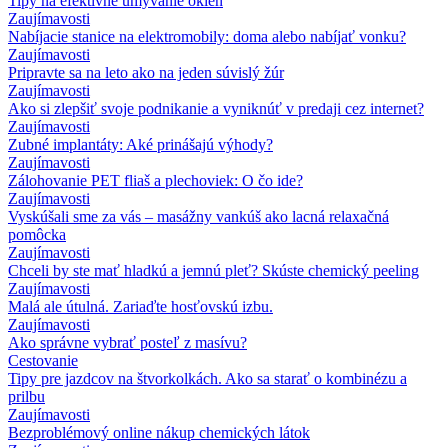
Tipy na efektívne umývanie okien
Zaujímavosti
Nabíjacie stanice na elektromobily: doma alebo nabíjať vonku?
Zaujímavosti
Pripravte sa na leto ako na jeden súvislý žúr
Zaujímavosti
Ako si zlepšiť svoje podnikanie a vyniknúť v predaji cez internet?
Zaujímavosti
Zubné implantáty: Aké prinášajú výhody?
Zaujímavosti
Zálohovanie PET fliaš a plechoviek: O čo ide?
Zaujímavosti
Vyskúšali sme za vás – masážny vankúš ako lacná relaxačná
pomôcka
Zaujímavosti
Chceli by ste mať hladkú a jemnú pleť? Skúste chemický peeling
Zaujímavosti
Malá ale útulná. Zariaďte hosťovskú izbu.
Zaujímavosti
Ako správne vybrať posteľ z masívu?
Cestovanie
Tipy pre jazdcov na štvorkolkách. Ako sa starať o kombinézu a
prilbu
Zaujímavosti
Bezproblémový online nákup chemických látok