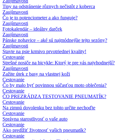
Zaujímavosti
Tipy na odstránenie rôznych nečistôt z koberca
Zaujímavosti
Čo je to potenciometer a ako funguje?
Zaujímavosti
Fotokalendár – ideálny darček
Zaujímavosti
Pánske nohavice – aké sú najmódnejšie tejto sezóny?
Zaujímavosti
Stavte na psie krmivo prvotriednej kvality!
Cestovanie
Strešné nosiče na bicykle: Ktorý je pre vás najvhodnejší?
Zaujímavosti
Zažite útek z basy na vlastnej koži
Cestovanie
Čo by malo byť povinnou súčasťou moto oblečenia?
Cestovanie
ČO PREZRÁDZA TESTOVANIE PNEUMATÍK?
Cestovanie
Na zimnú dovolenku bez tohto určite nechoďte
Cestovanie
Správna starostlivosť o vaše auto
Cestovanie
Ako predĺžiť životnosť vašich pneumatík?
Cestovanie