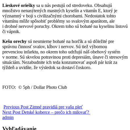
Lieskové oriešky
sa u nás pestujú od stredoveku. Obsahujú
množstvo nenasýtených mastných kyselín a vitamín E, ktorý je
významný v boji s civilizačnými chorobami. Nedostatok tohto
vitamínu môže spôsobiť problémy so svalovým aparátom, ale
i drobné nervové poruchy. Okrem toho sú bohaté na kyselinu listovú
či vápnik.
Kešu orechy
sú nesmierne bohaté na horčík a sú dôležité pre
správnu činnosť svalov, kĺbov i nervov. Sú tiež výbornou
prevenciou infarktu, no okrem toho udržujú náš obehový systém
v norme. Sú skvelou potravinou proti depresiám, únave či stresovým
situáciám. Nezabudnite ich teda konzumovať aspoň pár krát za
týždeň a uvidíte, že výsledok sa dostaví čoskoro.
FOTO: © 5ph / Dollar Photo Club
Previous Post
Zimné pravidlá pre vašu pleť
Next Post
Detské koberce – prečo ich milovať?
admin
Vyhľadávanie