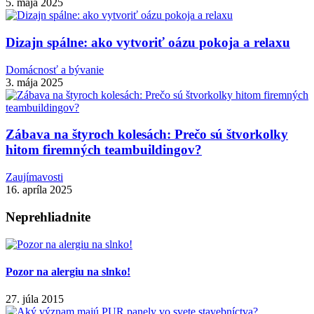
5. mája 2025
Dizajn spálne: ako vytvoriť oázu pokoja a relaxu
Domácnosť a bývanie
3. mája 2025
Zábava na štyroch kolesách: Prečo sú štvorkolky
hitom firemných teambuildingov?
Zaujímavosti
16. apríla 2025
Neprehliadnite
Pozor na alergiu na slnko!
27. júla 2015