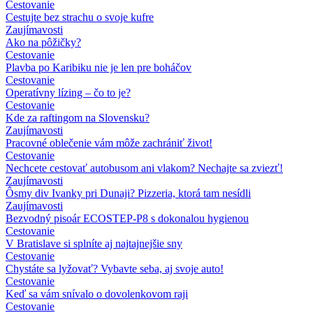
Cestovanie
Cestujte bez strachu o svoje kufre
Zaujímavosti
Ako na pôžičky?
Cestovanie
Plavba po Karibiku nie je len pre boháčov
Cestovanie
Operatívny lízing – čo to je?
Cestovanie
Kde za raftingom na Slovensku?
Zaujímavosti
Pracovné oblečenie vám môže zachrániť život!
Cestovanie
Nechcete cestovať autobusom ani vlakom? Nechajte sa zviezť!
Zaujímavosti
Ôsmy div Ivanky pri Dunaji? Pizzeria, ktorá tam nesídli
Zaujímavosti
Bezvodný pisoár ECOSTEP-P8 s dokonalou hygienou
Cestovanie
V Bratislave si splníte aj najtajnejšie sny
Cestovanie
Chystáte sa lyžovať? Vybavte seba, aj svoje auto!
Cestovanie
Keď sa vám snívalo o dovolenkovom raji
Cestovanie