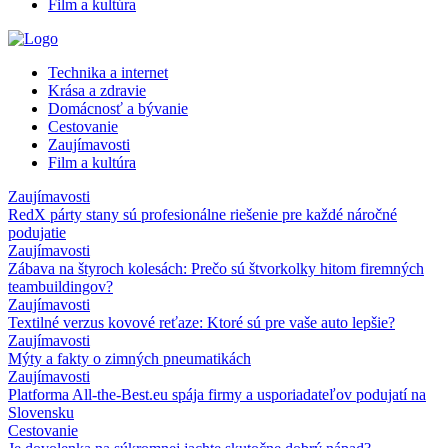
Film a kultúra
Technika a internet
Krása a zdravie
Domácnosť a bývanie
Cestovanie
Zaujímavosti
Film a kultúra
Zaujímavosti
RedX párty stany sú profesionálne riešenie pre každé náročné
podujatie
Zaujímavosti
Zábava na štyroch kolesách: Prečo sú štvorkolky hitom firemných
teambuildingov?
Zaujímavosti
Textilné verzus kovové reťaze: Ktoré sú pre vaše auto lepšie?
Zaujímavosti
Mýty a fakty o zimných pneumatikách
Zaujímavosti
Platforma All-the-Best.eu spája firmy a usporiadateľov podujatí na
Slovensku
Cestovanie