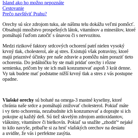
Island ako ho možno nepoznáte
Cestovanie
Prečo navštíviť Prahu?
Orechy sú síce zdrojom tuku, ale nášmu telu dokážu veľmi pomôcť.
Obsahujú množstvo prospešných látok, vitamínov a minerálov, ktoré
pomáhajú ľuďom zatočiť s únavou či s nervozitou.
Medzi rizikové faktory srdcových ochorení patrí nielen vysoký
krvný tlak, cholesterol, ale aj stres. Existujú však potraviny, ktoré
majú priaznivé účinky pre naše zdravie a pomôžu nám poraziť tieto
ochorenia. Do jedálničku by ste mali pridať orechy i rôzne
semienka, pričom by ste ich mali konzumovať aspoň 3 krát denne.
Vy tak budete mať podstatne nižší krvný tlak a stres z vás postupne
opadne.
Vlašské orechy
sú bohaté na omega-3 mastné kyseliny, ktoré
chránia naše srdce a pomáhajú znižovať cholesterol. Pokiaľ máte
i vy tieto ochorenia, nezabudnite ich konzumovať a doprajte si ich
pokojne aj každý deň. Sú tiež skvelým zdrojom antioxidantov,
vlákniny, vitamínov či bielkovín. Pokiaľ sa snažíte „zhodiť“ nejaké
to kilo navyše, pribaľte si za hrsť vlašských orechov na desiatu
a uvidíte, že vás i perfektne zasýtia.