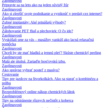
Zaujímavosti
Pripravte sa na leto ako na jeden súvislý žúr
Zaujímavosti
Ako si zlepšiť svoje podnikanie a vyniknúť v predaji cez internet?
Zaujímavosti
Zubné implantáty: Aké prinášajú výhody?
Zaujímavosti
Zálohovanie PET fliaš a plechoviek: O čo ide?
Zaujímavosti
Vyskúšali sme za vás – masážny vankúš ako lacná relaxačná
pomôcka
Zaujímavosti
Chceli by ste mať hladkú a jemnú pleť? Skúste chemický peeling
Zaujímavosti
Malá ale útulná. Zariaďte hosťovskú izbu.
Zaujímavosti
Ako správne vybrať posteľ z masívu?
Cestovanie
Tipy pre jazdcov na štvorkolkách. Ako sa starať o kombinézu a
prilbu
Zaujímavosti
Bezproblémový online nákup chemických látok
Zaujímavosti
Tipy na odstránenie rôznych nečistôt z koberca
Zaujímavosti