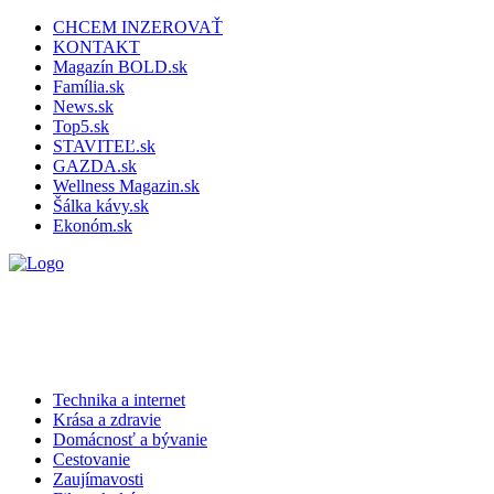
CHCEM INZEROVAŤ
KONTAKT
Magazín BOLD.sk
Família.sk
News.sk
Top5.sk
STAVITEĽ.sk
GAZDA.sk
Wellness Magazin.sk
Šálka kávy.sk
Ekonóm.sk
Technika a internet
Krása a zdravie
Domácnosť a bývanie
Cestovanie
Zaujímavosti