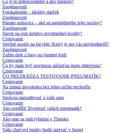
Čo je to potenciometer a ako funguje?
Zaujímavosti
Fotokalendár – ideálny darček
Zaujímavosti
Pánske nohavice – aké sú najmódnejšie tejto sezóny?
Zaujímavosti
Stavte na psie krmivo prvotriednej kvality!
Cestovanie
Strešné nosiče na bicykle: Ktorý je pre vás najvhodnejší?
Zaujímavosti
Zažite útek z basy na vlastnej koži
Cestovanie
Čo by malo byť povinnou súčasťou moto oblečenia?
Cestovanie
ČO PREZRÁDZA TESTOVANIE PNEUMATÍK?
Cestovanie
Na zimnú dovolenku bez tohto určite nechoďte
Cestovanie
Správna starostlivosť o vaše auto
Cestovanie
Ako predĺžiť životnosť vašich pneumatík?
Cestovanie
Ako sme sa stali rybármi v Thajsku
Cestovanie
Vaše chuťové bunky budú spievať v Jasnej