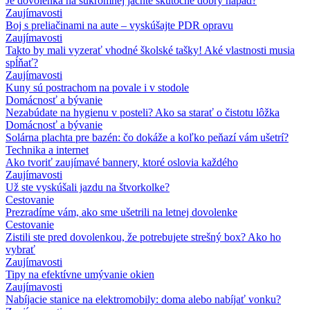
Je dovolenka na súkromnej jachte skutočne dobrý nápad?
Zaujímavosti
Boj s preliačinami na aute – vyskúšajte PDR opravu
Zaujímavosti
Takto by mali vyzerať vhodné školské tašky! Aké vlastnosti musia
spĺňať?
Zaujímavosti
Kuny sú postrachom na povale i v stodole
Domácnosť a bývanie
Nezabúdate na hygienu v posteli? Ako sa starať o čistotu lôžka
Domácnosť a bývanie
Solárna plachta pre bazén: čo dokáže a koľko peňazí vám ušetrí?
Technika a internet
Ako tvoriť zaujímavé bannery, ktoré oslovia každého
Zaujímavosti
Už ste vyskúšali jazdu na štvorkolke?
Cestovanie
Prezradíme vám, ako sme ušetrili na letnej dovolenke
Cestovanie
Zistili ste pred dovolenkou, že potrebujete strešný box? Ako ho
vybrať
Zaujímavosti
Tipy na efektívne umývanie okien
Zaujímavosti
Nabíjacie stanice na elektromobily: doma alebo nabíjať vonku?